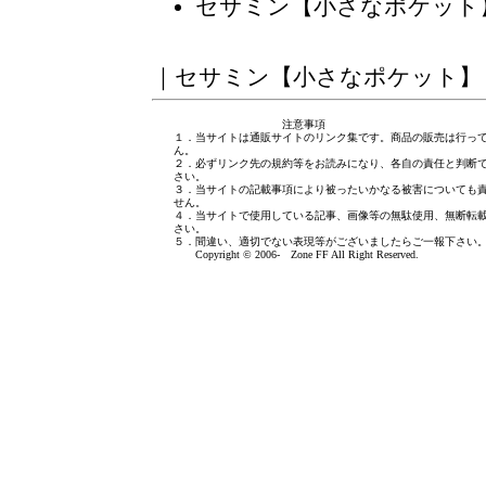
セサミン【小さなポケット
｜
セサミン【小さなポケット】
注意事項
１．当サイトは通販サイトのリンク集です。商品の販売は行っ
ん。
２．必ずリンク先の規約等をお読みになり、各自の責任と判断
さい。
３．当サイトの記載事項により被ったいかなる被害についても
せん。
４．当サイトで使用している記事、画像等の無駄使用、無断転
さい。
５．間違い、適切でない表現等がございましたら
ご一報下さい
Copyright © 2006- Zone FF All Right Reserved.