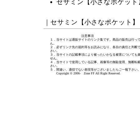
セサミン【小さなポケット
｜
セサミン【小さなポケット】
注意事項
１．当サイトは通販サイトのリンク集です。商品の販売は行っ
ん。
２．必ずリンク先の規約等をお読みになり、各自の責任と判断
さい。
３．当サイトの記載事項により被ったいかなる被害についても
せん。
４．当サイトで使用している記事、画像等の無駄使用、無断転
さい。
５．間違い、適切でない表現等がございましたら
ご一報下さい
Copyright © 2006- Zone FF All Right Reserved.