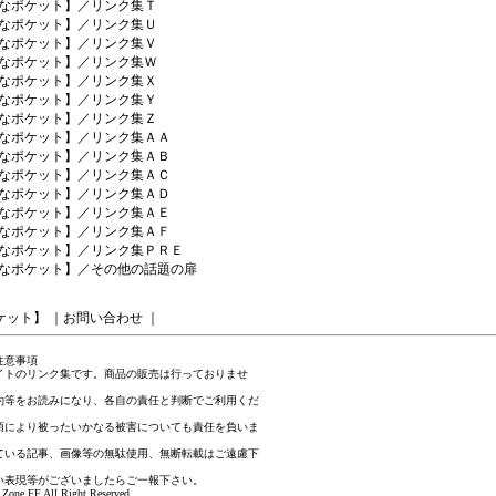
なポケット】／リンク集Ｔ
なポケット】／リンク集Ｕ
なポケット】／リンク集Ｖ
なポケット】／リンク集Ｗ
なポケット】／リンク集Ｘ
なポケット】／リンク集Ｙ
なポケット】／リンク集Ｚ
なポケット】／リンク集ＡＡ
なポケット】／リンク集ＡＢ
なポケット】／リンク集ＡＣ
なポケット】／リンク集ＡＤ
なポケット】／リンク集ＡＥ
なポケット】／リンク集ＡＦ
なポケット】／リンク集ＰＲＥ
なポケット】／その他の話題の扉
ケット】
｜
お問い合わせ
｜
注意事項
イトのリンク集です。商品の販売は行っておりませ
約等をお読みになり、各自の責任と判断でご利用くだ
項により被ったいかなる被害についても責任を負いま
ている記事、画像等の無駄使用、無断転載はご遠慮下
い表現等がございましたら
ご一報下さい
。
Zone FF All Right Reserved.