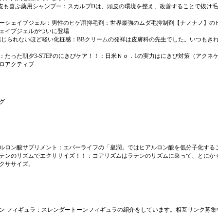
皮も喜ぶ薬用シャンプー
：スカルプDは、頭皮の環境を整え、改善することで抜け
ーシェイブジェル：男性のヒゲ用抑毛剤
：世界最強のムダ毛抑制剤【ナノナノ】の
ェイブジェルがついに登場
信じられないほど軽い化粧感
：BBクリームの発祥は皮膚科の先生でした。いつもき
たった朝夕3-STEPのにきびケア！！
：日米Ｎｏ．1の実力はにきび対策（アクネ
ロアクティブ
グ
ルロン酸サプリメント
：エバーライフの「皇潤」ではヒアルロン酸を低分子化する
テンのリズムでエクササイズ！！
：コアリズムはラテンのリズムに乗って、とにか
クササイズ。
ン フィギュラ
：スレンダートーンフィギュラの紹介をしています。相互リンク募集