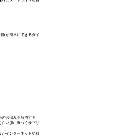
憧れのヌードラインを目
制限が簡単にできるダイ
毛のお悩みを解消する
く白い肌に近づくサプリ
リがインターネットや雑