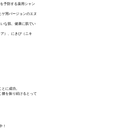
毛を予防する薬用シャン
ヒゲ用バージョンのエヌ
れいな肌、健康に肌でい
ケア）、にきび（ニキ
ことに成功。
く腰を振り続けるとって
中！