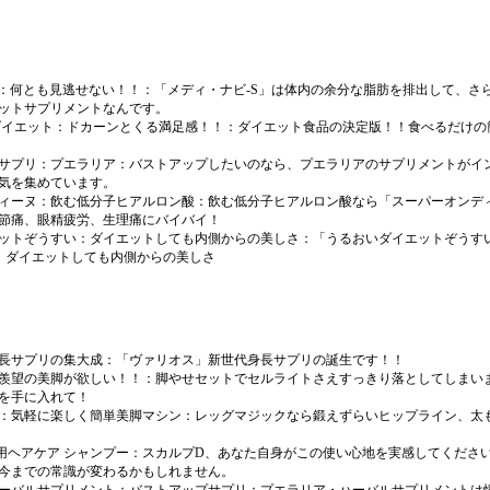
S：何とも見逃せない！！
：「メディ・ナビ-S」は体内の余分な脂肪を排出して、さ
ットサプリメントなんです。
ダイエット：ドカーンとくる満足感！！
：ダイエット食品の決定版！！食べるだけの
サプリ：プエラリア
：バストアップしたいのなら、プエラリアのサプリメントがイ
気を集めています。
ィーヌ：飲む低分子ヒアルロン酸
：飲む低分子ヒアルロン酸なら「スーパーオンデ
節痛、眼精疲労、生理痛にバイバイ！
ットぞうすい：ダイエットしても内側からの美しさ
：「うるおいダイエットぞうす
以下、ダイエットしても内側からの美しさ
長サプリの集大成
：「ヴァリオス」新世代身長サプリの誕生です！！
羨望の美脚が欲しい！！
：脚やせセットでセルライトさえすっきり落としてしまい
を手に入れて！
：気軽に楽しく簡単美脚マシン
：レッグマジックなら鍛えずらいヒップライン、太
用ヘアケア シャンプー
：スカルプD、あなた自身がこの使い心地を実感してくださ
今までの常識が変わるかもしれません。