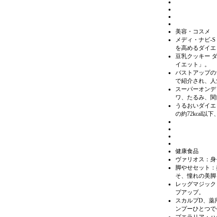
美容・コスメ
メディ・ナビ-
を高めるダイエ
豆乳クッキー 
イエット」。
バストアップの
で紹介され、人
スーパーオンデ
ワ、たるみ、関
うるおいダイエ
の約72kcal
健康食品
ヴァリオス：身
脚やせセット：
そ、憧れの美脚
レッグマジック
プアップ。
スカルプD、薬
ンプーひとつで