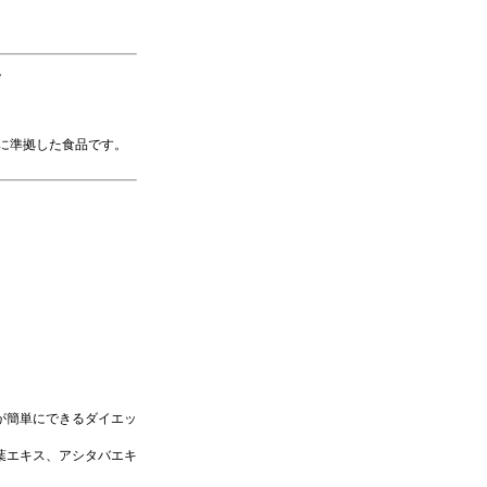
。
に準拠した食品です。
が簡単にできるダイエッ
葉エキス、アシタバエキ