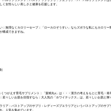
ーバルサプリメント：バストアップサプリ
：プエラリア・ハーバルサプリメントは
しく女性らしい美しさと健康を応援します。
い：無理なくカロリーセーブ
：「ローカロぞうすい」ならズボラな私にもカロリー
が構成できますね。
剤
をくつがえす育毛サプリメント
：「髪精丸α」は・・・漢方の考えをもとに育毛・発
：若々しいお肌を目指すなら
：大人気の「ホワイテックス」は、若々しいお肌と輝
ラリア：バストアップのサプリ
：レディーズプエラリアというバストアップのサプ
れ、人気を集めています。