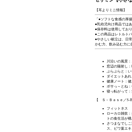
【耳よりミニ情報】
●ソフトな食感の厚
●乳幼児向け商品では
●保存料は使用してお
●この商品はレトルト
●やさしい献立は、日
かむ力、飲み込む力に
川沿いの風景：
窓辺の陽射し
：
ぷらぷらと
：い
ダイエットあれ
健康ノート：健
ボサっ～とね
：
寝っ転がって：
【 Ｓ－Ｂａｓｅ／S-
フィットネス
ローカロ雑炊：
トの食生活が構
さつまなでしこ
ス、ビワ葉エキ