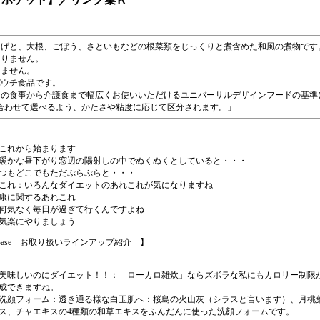
揚げと、大根、ごぼう、さといもなどの根菜類をじっくりと煮含めた和風の煮物です
ありません。
りません。
パウチ食品です。
常の食事から介護食まで幅広くお使いいただけるユニバーサルデザインフードの基準
合わせて選べるよう、かたさや粘度に応じて区分されます。
これから始まります
暖かな昼下がり窓辺の陽射しの中でぬくぬくとしていると・・・
つもどこでもただぷらぷらと・・・
これ：いろんなダイエットのあれこれが気になりますね
康に関するあれこれ
何気なく毎日が過ぎて行くんですよね
気楽にやりましょう
Base お取り扱いラインアップ紹介 】
美味しいのにダイエット！！
：「ローカロ雑炊」ならズボラな私にもカロリー制限
成できますね。
洗顔フォーム：透き通る様な白玉肌へ
：桜島の火山灰（シラスと言います）、月桃
ス、チャエキスの4種類の和草エキスをふんだんに使った洗顔フォームです。