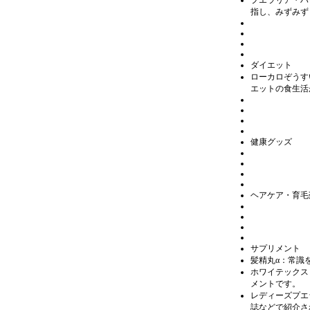
プエラリア・ハ
指し、みずみず
ダイエット
ローカロぞうす
エットの食生活
健康グッズ
ヘアケア・育毛
サプリメント
髪精丸α：常識
ホワイテックス
メントです。
レディーズプエ
誌などで紹介さ